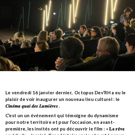
Le vendredi 16 janvier dernier, Octopus Dev’RH a eu le
plaisir de voir inaugurer un nouveau lieu culturel : le
𝑪𝒊𝒏𝒆́𝒎𝒂 𝒒𝒖𝒂𝒊 𝒅𝒆𝒔 𝑳𝒖𝒎𝒊𝒆̀𝒓𝒆𝒔 .
C’est un un événement qui témoigne du dynamisme
pour notre territoire et pour l’occasion, en avant-
première, les invités ont pu découvrir le film : « 𝐋𝐞 𝐫𝐞̂𝐯𝐞