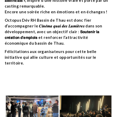
𝐚𝐦𝐞́𝐫𝐢𝐜𝐚𝐢𝐧 », inspiré d’une histoire vraie et porté par un
casting remarquable.
Encore une soirée riche en émotions et en échanges !
Octopus Dév RH Bassin de Thau est donc fier
d’accompagner le 𝑪𝒊𝒏𝒆́𝒎𝒂 𝒒𝒖𝒂𝒊 𝒅𝒆𝒔 𝑳𝒖𝒎𝒊𝒆̀𝒓𝒆𝒔 dans son
développement, avec un objectif clair : 𝗦𝗼𝘂𝘁𝗲𝗻𝗶𝗿 𝗹𝗮
𝗰𝗿𝗲́𝗮𝘁𝗶𝗼𝗻 𝗱’𝗲𝗺𝗽𝗹𝗼𝗶𝘀 et renforcer l’attractivité
économique du bassin de Thau.
Félicitations aux organisateurs pour cette belle
initiative qui allie culture et opportunités sur le
territoire.